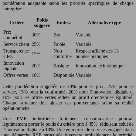
pondération adaptable selon les priorités spécifiques de chaque
entreprise :
Poids
Critère
Endesa
Alternative type
suggéré
Prix
30%
Bon
Variable
compétitif
Service client
25%
Faible
Variable
Transparence
Non
Respect affiché des 13
15%
CRE
conforme
bonnes pratiques
Innovation
20%
Basique
Innovation technologique
digitale
Offres vertes
10%
Disponible
Variable
Cette pondération suggérée de 30% pour le prix, 25% pour le
service, 15% pour la conformité, 20% pour l’innovation digitale et
10% pour les offres vertes reflète un profil d’entreprise équilibré.
Chaque structure doit ajuster ces pourcentages selon sa réalité
opérationnelle.
Une PME industrielle fortement consommatrice pourrait
légitimement porter le poids du critère prix à 45%, réduisant celui de
l’innovation digitale à 10%. Une entreprise de services engagée dans
une démarche RSE structurée inversera probablement la priorité,