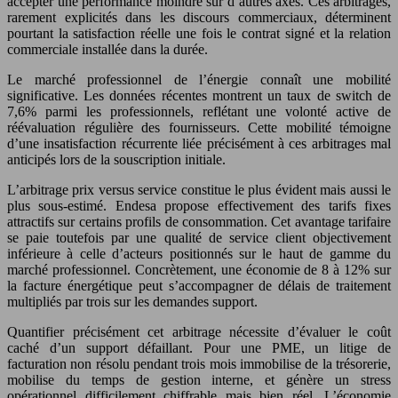
accepter une performance moindre sur d’autres axes. Ces arbitrages,
rarement explicités dans les discours commerciaux, déterminent
pourtant la satisfaction réelle une fois le contrat signé et la relation
commerciale installée dans la durée.
Le marché professionnel de l’énergie connaît une mobilité
significative. Les données récentes montrent un taux de switch de
7,6% parmi les professionnels, reflétant une volonté active de
réévaluation régulière des fournisseurs. Cette mobilité témoigne
d’une insatisfaction récurrente liée précisément à ces arbitrages mal
anticipés lors de la souscription initiale.
L’arbitrage prix versus service constitue le plus évident mais aussi le
plus sous-estimé. Endesa propose effectivement des tarifs fixes
attractifs sur certains profils de consommation. Cet avantage tarifaire
se paie toutefois par une qualité de service client objectivement
inférieure à celle d’acteurs positionnés sur le haut de gamme du
marché professionnel. Concrètement, une économie de 8 à 12% sur
la facture énergétique peut s’accompagner de délais de traitement
multipliés par trois sur les demandes support.
Quantifier précisément cet arbitrage nécessite d’évaluer le coût
caché d’un support défaillant. Pour une PME, un litige de
facturation non résolu pendant trois mois immobilise de la trésorerie,
mobilise du temps de gestion interne, et génère un stress
opérationnel difficilement chiffrable mais bien réel. L’économie