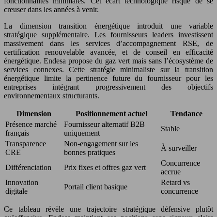
fonctionnalités minimales. Cet écart technologique risque de se
creuser dans les années à venir.
La dimension transition énergétique introduit une variable
stratégique supplémentaire. Les fournisseurs leaders investissent
massivement dans les services d’accompagnement RSE, de
certification renouvelable avancée, et de conseil en efficacité
énergétique. Endesa propose du gaz vert mais sans l’écosystème de
services connexes. Cette stratégie minimaliste sur la transition
énergétique limite la pertinence future du fournisseur pour les
entreprises intégrant progressivement des objectifs
environnementaux structurants.
Dimension
Positionnement actuel
Tendance
Présence marché
Fournisseur alternatif B2B
Stable
français
uniquement
Transparence
Non-engagement sur les
À surveiller
CRE
bonnes pratiques
Concurrence
Différenciation
Prix fixes et offres gaz vert
accrue
Innovation
Retard vs
Portail client basique
digitale
concurrence
Ce tableau révèle une trajectoire stratégique défensive plutôt