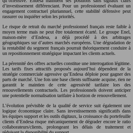
qu’offensive. Endesa maintient ses positions sans signaux clairs
d’investissement différenciant. Pour un professionnel évaluant un
engagement contractuel pluriannuel, cette stabilité défensive peut
rassurer ou inquiéter selon les priorités.
Le risque de retrait du marché professionnel français reste faible à
moyen terme mais ne peut être totalement écarté. Le groupe Enel,
maison-mère d’Endesa, a déjà procédé à des arbitrages
géographiques sur d’autres marchés européens. Une dégradation de
la rentabilité du segment français pourrait théoriquement conduire à
un repositionnement stratégique impactant les clients actuels.
La pérennité des offres actuelles constitue une interrogation légitime.
Les tarifs fixes attractifs proposés aujourd’hui dépendent de la
stratégie commerciale agressive qu’Endesa déploie pour gagner des
parts de marché. Une fois une base clients suffisante acquise, rien ne
garantit le maintien de cette agressivité tarifaire lors des
renouvellements contractuels. Les professionnels doivent anticiper
une potentielle normalisation tarifaire à horizon de renouvellement.
L’évolution prévisible de la qualité de service suit également une
logique économique claire. Sans investissements significatifs dans
les équipes support et les outils digitaux, la croissance du portefeuille
clients d’Endesa risque mécaniquement de dégrader encore le ratio
collaborateurs/clients, prolongeant les délais de traitement et
réduisant la disponibilité du support.