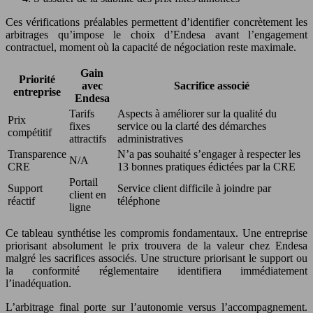
Ces vérifications préalables permettent d’identifier concrètement les
arbitrages qu’impose le choix d’Endesa avant l’engagement
contractuel, moment où la capacité de négociation reste maximale.
Gain
Priorité
avec
Sacrifice associé
entreprise
Endesa
Tarifs
Aspects à améliorer sur la qualité du
Prix
fixes
service ou la clarté des démarches
compétitif
attractifs
administratives
Transparence
N’a pas souhaité s’engager à respecter les
N/A
CRE
13 bonnes pratiques édictées par la CRE
Portail
Support
Service client difficile à joindre par
client en
réactif
téléphone
ligne
Ce tableau synthétise les compromis fondamentaux. Une entreprise
priorisant absolument le prix trouvera de la valeur chez Endesa
malgré les sacrifices associés. Une structure priorisant le support ou
la conformité réglementaire identifiera immédiatement
l’inadéquation.
L’arbitrage final porte sur l’autonomie versus l’accompagnement.