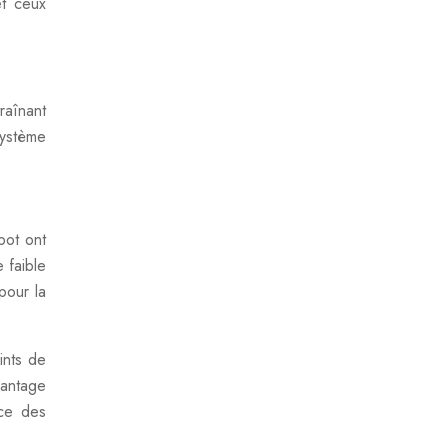
et ceux
raînant
système
pot ont
 faible
pour la
ints de
vantage
nce des