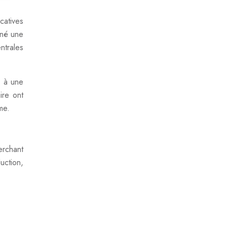
catives
îné une
ntrales
s à une
ire ont
me.
erchant
uction,