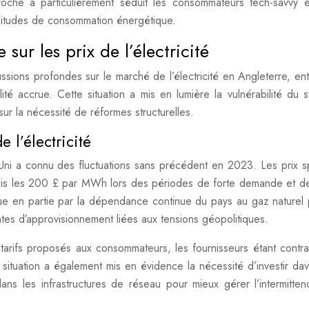
roche a particulièrement séduit les consommateurs tech-savvy 
habitudes de consommation énergétique.
sur les prix de l’électricité
sions profondes sur le marché de l’électricité en Angleterre, ent
ité accrue. Cette situation a mis en lumière la vulnérabilité du 
ur la nécessité de réformes structurelles.
 l’électricité
Uni a connu des fluctuations sans précédent en 2023. Les prix s
fois les 200 £ par MWh lors des périodes de forte demande et de
ique en partie par la dépendance continue du pays au gaz naturel 
intes d’approvisionnement liées aux tensions géopolitiques.
 tarifs proposés aux consommateurs, les fournisseurs étant contra
situation a également mis en évidence la nécessité d’investir da
ns les infrastructures de réseau pour mieux gérer l’intermitte