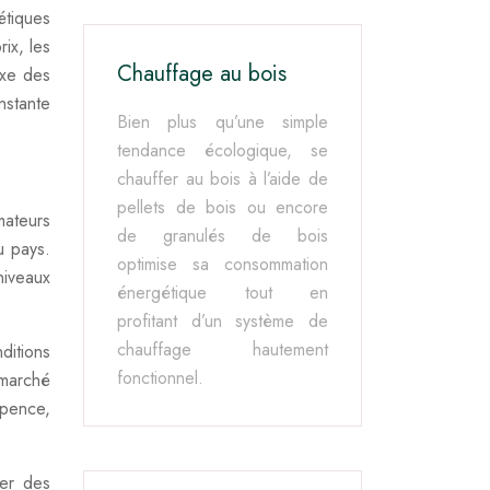
étiques
ix, les
Chauffage au bois
exe des
nstante
Bien plus qu’une simple
tendance écologique, se
chauffer au bois à l’aide de
pellets de bois ou encore
mateurs
de granulés de bois
u pays.
optimise sa consommation
niveaux
énergétique tout en
profitant d’un système de
chauffage hautement
ditions
fonctionnel.
 marché
 pence,
rer des