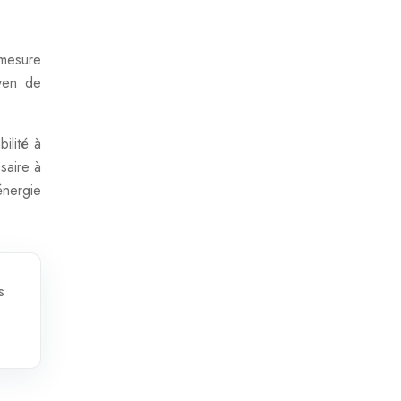
mesure
oyen de
ilité à
saire à
énergie
s