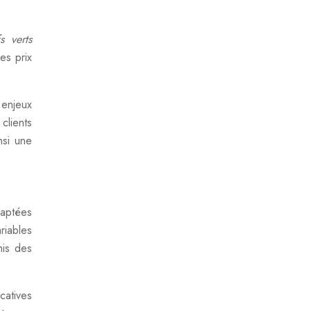
fs verts
es prix
 enjeux
clients
nsi une
daptées
ariables
mis des
catives