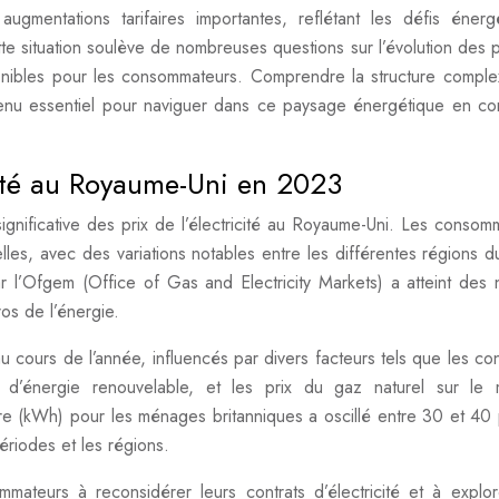
gmentations tarifaires importantes, reflétant les défis énerg
te situation soulève de nombreuses questions sur l’évolution des pr
sponibles pour les consommateurs. Comprendre la structure compl
devenu essentiel pour naviguer dans ce paysage énergétique en co
icité au Royaume-Uni en 2023
ignificative des prix de l’électricité au Royaume-Uni. Les consom
lles, avec des variations notables entre les différentes régions d
par l’Ofgem (Office of Gas and Electricity Markets) a atteint des 
ros de l’énergie.
u cours de l’année, influencés par divers facteurs tels que les con
s d’énergie renouvelable, et les prix du gaz naturel sur le
eure (kWh) pour les ménages britanniques a oscillé entre 30 et 40
ériodes et les régions.
mateurs à reconsidérer leurs contrats d’électricité et à explo