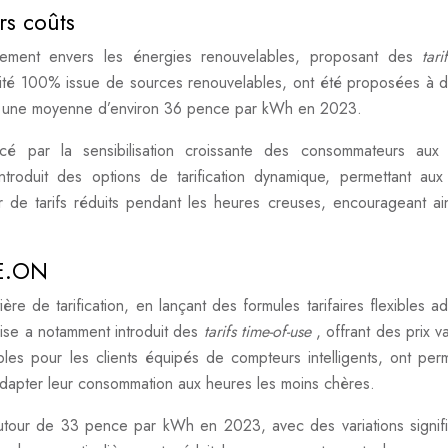
rs coûts
ment envers les énergies renouvelables, proposant des
tari
ricité 100% issue de sources renouvelables, ont été proposées à d
vec une moyenne d’environ 36 pence par kWh en 2023.
rcé par la sensibilisation croissante des consommateurs aux
roduit des options de tarification dynamique, permettant aux 
r de tarifs réduits pendant les heures creuses, encourageant ai
’E.ON
 de tarification, en lançant des formules tarifaires flexibles a
rise a notamment introduit des
tarifs time-of-use
, offrant des prix v
ibles pour les clients équipés de compteurs intelligents, ont per
adapter leur consommation aux heures les moins chères.
utour de 33 pence par kWh en 2023, avec des variations signifi